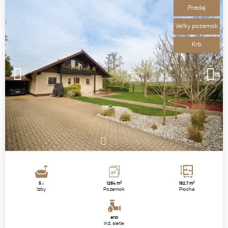
Predaj
Veľky pozemok
Krb
1
2
3
2
2
5
1284 m
182.7 m
x
Izby
Pozemok
Plocha
áno
Inž. siete