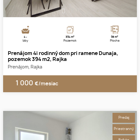
1
2
3
2
2
4
394 m
98 m
x
Izby
Pozemok
Plocha
Prenájom 4i rodinný dom pri ramene Dunaja,
pozemok 394 m2, Rajka
Prenájom, Rajka
1 000
€/mesiac
Predaj
Priestranný