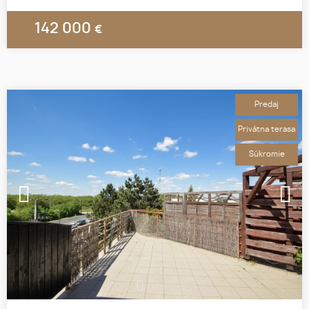
142 000
€
Predaj
Privátna terasa
Súkromie
1
2
3