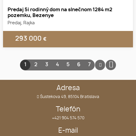
Predaj 5i rodinný dom na slnečnom 1284 m2
pozemku, Bezenye
Predaj, Rajka
293 000
€
1
2
3
4
5
6
7
Adresa
Šustekova 49, 85104 Bratislava
Telefón
+421 904 574 570
E-mail