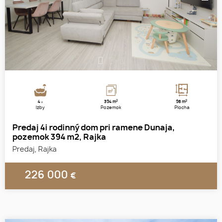
1
2
3
2
2
4
394 m
98 m
x
Izby
Pozemok
Plocha
Predaj 4i rodinný dom pri ramene Dunaja,
pozemok 394 m2, Rajka
Predaj, Rajka
226 000
€