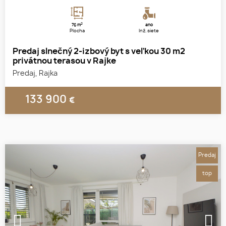
2
76 m
áno
Plocha
Inž. siete
Predaj slnečný 2-izbový byt s veľkou 30 m2
privátnou terasou v Rajke
Predaj, Rajka
133 900
€
Predaj
top