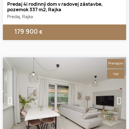
Predaj 4i rodinný dom v radovej zástavbe,
pozemok 337 m2, Rajka
Predaj, Rajka
179 900
€
Prenájom
top