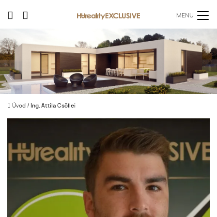
MENU
Úvod
/
Ing. Attila Csöllei