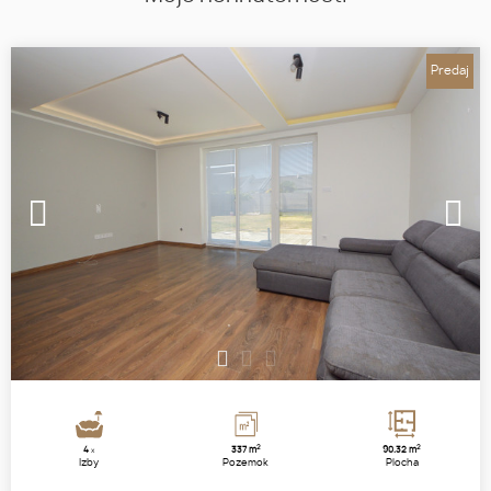
Predaj
1
2
3
2
2
4
337 m
90.32 m
x
Izby
Pozemok
Plocha