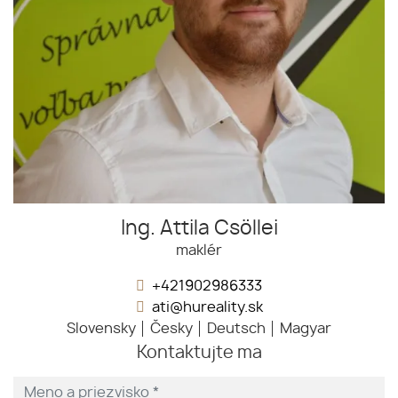
Ing. Attila Csöllei
maklér
+421902986333
ati@hureality.sk
Slovensky
Česky
Deutsch
Magyar
Kontaktujte ma