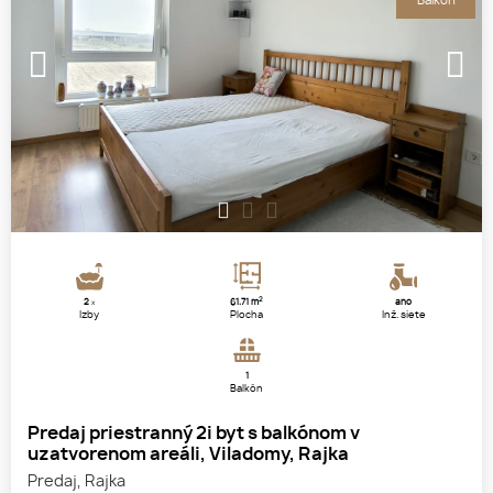
Balkón
1
2
3
2
2
61.71 m
áno
x
Izby
Plocha
Inž. siete
1
Balkón
Predaj priestranný 2i byt s balkónom v
uzatvorenom areáli, Viladomy, Rajka
Predaj, Rajka