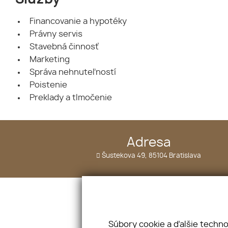
Financovanie a hypotéky
Právny servis
Stavebná činnosť
Marketing
Správa nehnuteľností
Poistenie
Preklady a tlmočenie
Adresa
Šustekova 49, 85104 Bratislava
Úvod
Služby
O nás
Vložte ponuku
Náš tím
Vložte dopyt
Súbory cookie a ďalšie techn