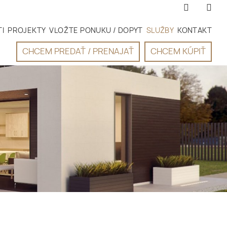
I
PROJEKTY
VLOŽTE PONUKU / DOPYT
SLUŽBY
KONTAKT
CHCEM PREDAŤ / PRENAJAŤ
CHCEM KÚPIŤ