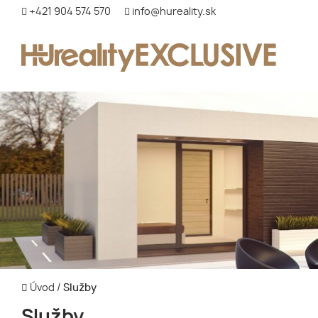
+421 904 574 570
info@hureality.sk
Úvod
/
Služby
Služby