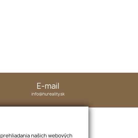
E-mail
info@hureality.sk
webex.digital
-
REALVIA.sk
 prehliadania našich webových