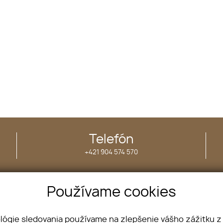
Telefón
+421 904 574 570
Používame cookies
Nehnuteľnosti
Projekty
Kontakt
ológie sledovania používame na zlepšenie vášho zážitku z