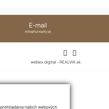
E-mail
info@hureality.sk
webex.digital
-
REALVIA.sk
 prehliadania našich webových