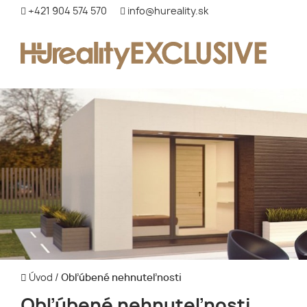
+421 904 574 570
info@hureality.sk
Úvod
/
Obľúbené nehnuteľnosti
Obľúbené nehnuteľnosti