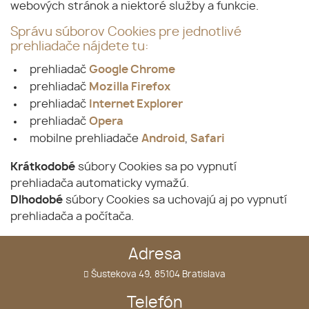
webových stránok a niektoré služby a funkcie.
Správu súborov Cookies pre jednotlivé
prehliadače nájdete tu:
prehliadač
Google Chrome
prehliadač
Mozilla Firefox
prehliadač
Internet Explorer
prehliadač
Opera
mobilne prehliadače
Android
,
Safari
Krátkodobé
súbory Cookies sa po vypnutí
prehliadača automaticky vymažú.
Dlhodobé
súbory Cookies sa uchovajú aj po vypnutí
prehliadača a počítača.
Adresa
Šustekova 49, 85104 Bratislava
Telefón