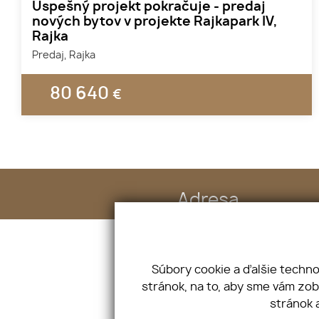
Úspešný projekt pokračuje - predaj
nových bytov v projekte Rajkapark IV,
Rajka
Predaj, Rajka
80 640
€
Adresa
Šustekova 49, 85104 Bratislava
Súbory cookie a ďalšie techn
Úvod
Služby
stránok, na to, aby sme vám zo
O nás
Vložte ponuku
stránok 
Náš tím
Vložte dopyt