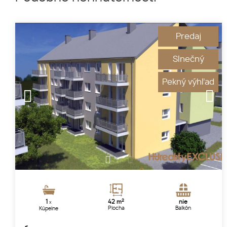
Predaj
Slnečný
Pekný výhľad
1
2
3
2
1
42 m
nie
x
Plocha
Balkón
Kúpelne