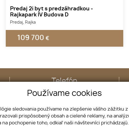
Predaj 2i byt s predzáhradkou -
Rajkapark IV Budova D
Predaj, Rajka
109 700
€
Telefón
+421 904 574 570
Používame cookies
ológie sledovania používame na zlepšenie vášho zážitku z
Nehnuteľnosti
brazovali prispôsobený obsah a cielené reklamy, na analý
Projekty
a na pochopenie toho, odkiaľ naši návštevníci prichádzajú
Kontakt