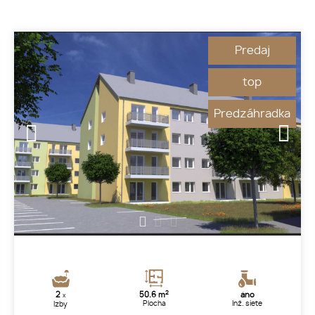
Predaj
top
Predzáhradka
1
2
3
2
2
50.6 m
áno
x
Plocha
Inž. siete
Izby