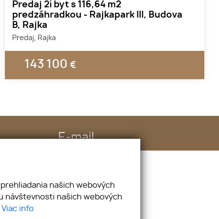
Predaj 2i byt s 116,64 m2
predzáhradkou - Rajkapark III, Budova
B, Rajka
Predaj, Rajka
143 100
€
E-mail
info@hureality.sk
 prehliadania našich webových
zu návštevnosti našich webových
.
Viac info
webex.digital
-
REALVIA.sk