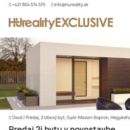
+421 904 574 570
info@hureality.sk
Úvod
/
Predaj, 2 izbový byt, Győr-Moson-Sopron, Hegyes
Predaj 2i bytu v novostavbe,