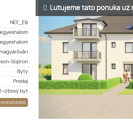
Ľutujeme táto ponuka už n
NEF_E6
egyeshalom
egyeshalom
magyaróvári
son-Sopron
Byty
Predaj
2-izbový byt
novostavba