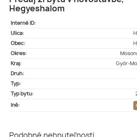
Hegyeshalom
Interné ID:
Ulica:
H
Obec:
H
Okres:
Moson
Kraj:
Győr-Mo
Druh:
Typ:
Typ bytu:
Iné:
Podobné nehnuteľnosti