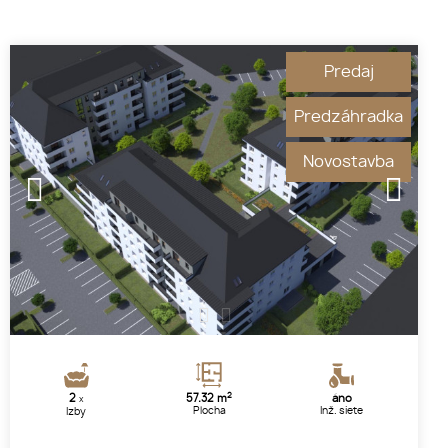
Predaj
Predzáhradka
Novostavba
1
2
2
2
57.32 m
áno
x
Plocha
Inž. siete
Izby