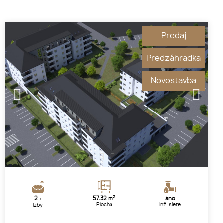
Predaj
Predzáhradka
Novostavba
1
2
2
2
57.32 m
áno
x
Plocha
Inž. siete
Izby