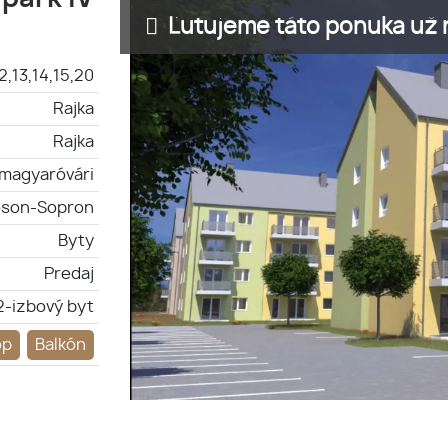
Ľutujeme táto ponuka už n
2,13,14,15,20
Rajka
Rajka
magyaróvári
son-Sopron
Byty
Predaj
2-izbový byt
op
Balkón