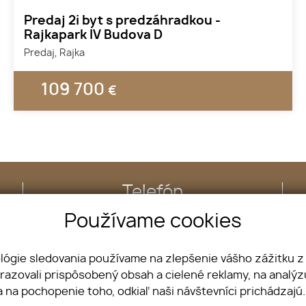
Predaj 2i byt s predzáhradkou -
Rajkapark IV Budova D
Predaj, Rajka
109 700
€
Telefón
+421 904 574 570
Používame cookies
ológie sledovania používame na zlepšenie vášho zážitku z
Nehnuteľnosti
brazovali prispôsobený obsah a cielené reklamy, na analý
Projekty
a na pochopenie toho, odkiaľ naši návštevníci prichádzajú
Kontakt