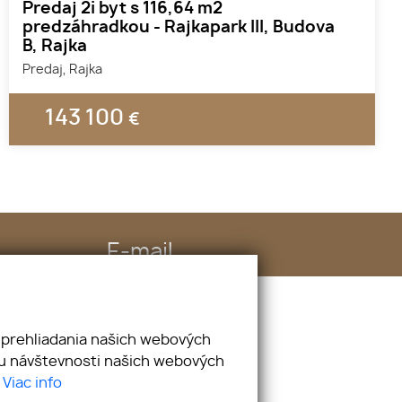
Predaj 2i byt s 116,64 m2
predzáhradkou - Rajkapark III, Budova
B, Rajka
Predaj, Rajka
143 100
€
E-mail
info@hureality.sk
 prehliadania našich webových
zu návštevnosti našich webových
.
Viac info
webex.digital
-
REALVIA.sk