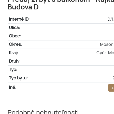
Budova D
Interné ID:
D/1
Ulica:
Obec:
Okres:
Moson
Kraj:
Győr-Mo
Druh:
Typ:
Typ bytu:
Iné:
t
Podobné nehnuteľnosti