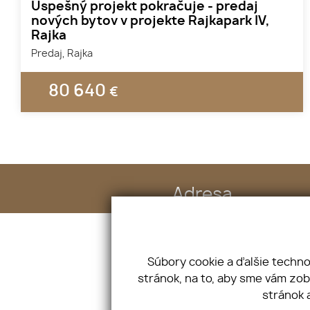
Úspešný projekt pokračuje - predaj
nových bytov v projekte Rajkapark IV,
Rajka
Predaj, Rajka
80 640
€
Adresa
Šustekova 49, 85104 Bratislava
Súbory cookie a ďalšie techn
Úvod
Služby
stránok, na to, aby sme vám zo
O nás
Vložte ponuku
stránok 
Náš tím
Vložte dopyt