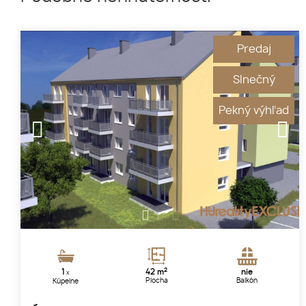
Predaj
Slnečný
Pekný výhľad
1
2
3
2
1
42 m
nie
x
Plocha
Balkón
Kúpelne