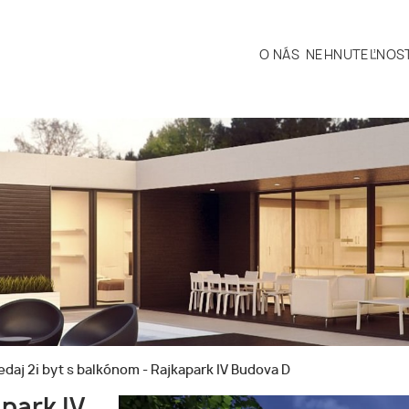
O NÁS
NEHNUTEĽNOST
edaj 2i byt s balkónom - Rajkapark IV Budova D
apark IV