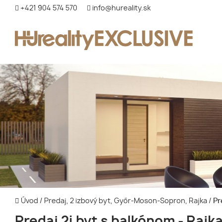
+421 904 574 570
info@hureality.sk
Úvod
/
Predaj, 2 izbový byt, Győr-Moson-Sopron, Rajka
/
Pr
Predaj 2i byt s balkónom - Rajk