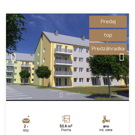
Predaj
top
Predzáhradka
1
2
3
2
2
50.6 m
áno
x
Plocha
Inž. siete
Izby