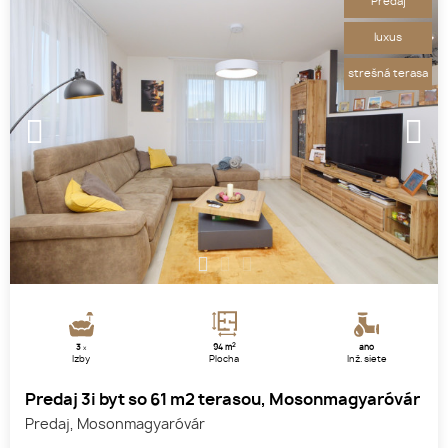
Predaj
luxus
strešná terasa
1
2
3
2
3
94 m
áno
x
Izby
Plocha
Inž. siete
Predaj 3i byt so 61 m2 terasou, Mosonmagyaróvár
Predaj, Mosonmagyaróvár