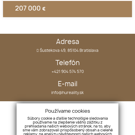
207 000
€
Adresa
Šustekova 49, 85104 Bratislava
Telefón
+421 904 574 570
E-mail
info@hureality.sk
Úvod
Nehnuteľnosti
Používame cookies
O nás
Projekty
Súbory cookie a ďalšie technológie sledovania
používame na zlepšenie vášho zážitku z
Náš tím
Kontakt
prehliadania našich webových stránok, na to, aby
sme vám zobrazovali prispôsobený obsah a cielené
Služby
reklamy, na analýzu návštevnosti našich webových