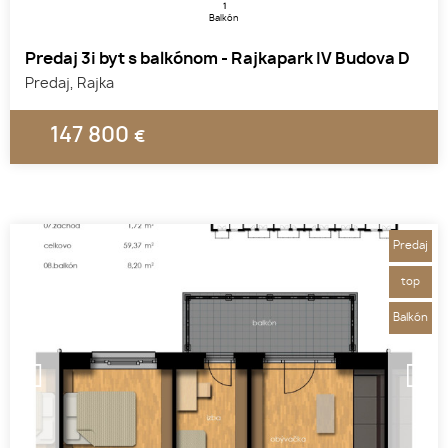
1
Balkón
Predaj 3i byt s balkónom - Rajkapark IV Budova D
Predaj, Rajka
147 800
€
Predaj
top
Balkón