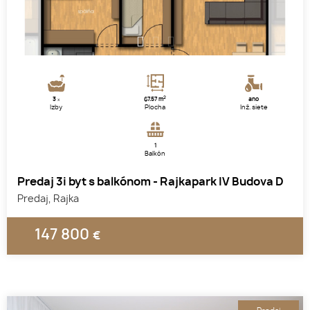
1
2
3
2
3
67.57 m
áno
x
Izby
Plocha
Inž. siete
1
Balkón
Predaj 3i byt s balkónom - Rajkapark IV Budova D
Predaj, Rajka
147 800
€