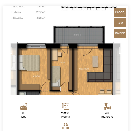
Predaj
top
Balkón
1
2
3
2
3
67.57 m
áno
x
Izby
Plocha
Inž. siete