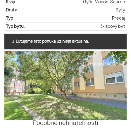
Kraj:
Győr-Moson-Sopron
Druh:
Byty
Typ:
Predaj
Typ bytu:
3-izbový byt
Ľutujeme táto ponuka už nieje aktuálna.
Podobné nehnuteľnosti