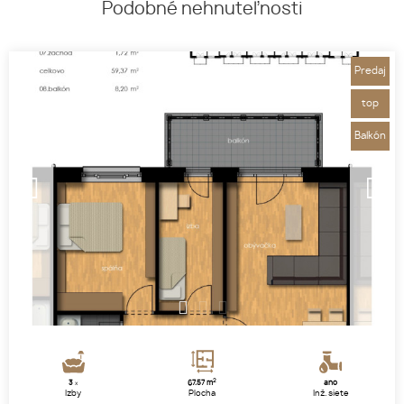
Podobné nehnuteľnosti
Predaj
top
Balkón
1
2
3
2
3
67.57 m
áno
x
Izby
Plocha
Inž. siete