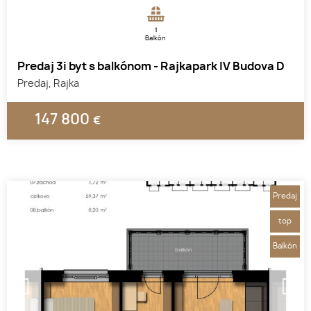
1
Balkón
Predaj 3i byt s balkónom - Rajkapark IV Budova D
Predaj, Rajka
147 800
€
Predaj
top
Balkón