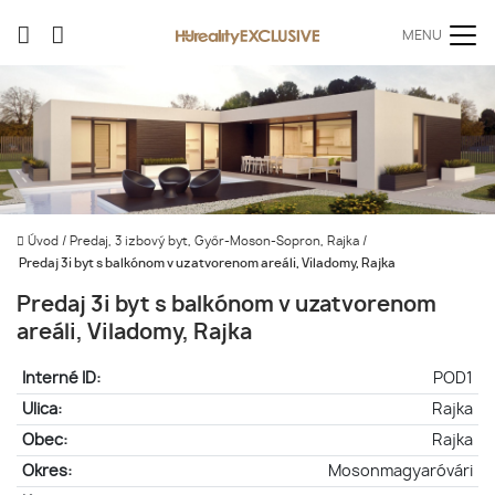
MENU
Úvod
/
Predaj, 3 izbový byt, Győr-Moson-Sopron, Rajka
/
Predaj 3i byt s balkónom v uzatvorenom areáli, Viladomy, Rajka
Predaj 3i byt s balkónom v uzatvorenom
areáli, Viladomy, Rajka
Interné ID:
POD1
Ulica:
Rajka
Obec:
Rajka
Okres:
Mosonmagyaróvári