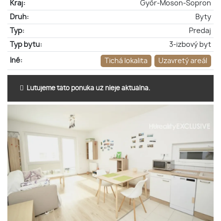
Kraj:
Győr-Moson-Sopron
Druh:
Byty
Typ:
Predaj
Typ bytu:
3-izbový byt
Iné:
Tichá lokalita
Uzavretý areál
Ľutujeme táto ponuka už nieje aktuálna.