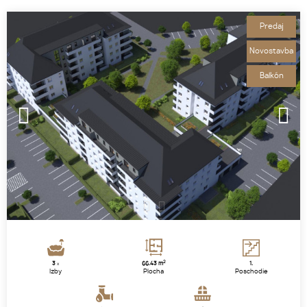
Predaj
Novostavba
Balkón
1
2
2
3
66.43 m
1.
x
Izby
Plocha
Poschodie