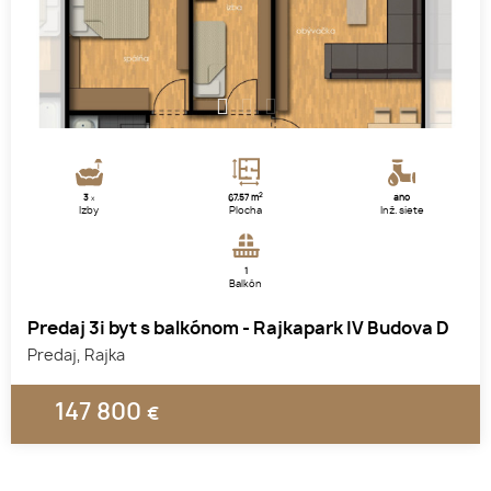
1
2
3
2
3
67.57 m
áno
x
Izby
Plocha
Inž. siete
1
Balkón
Predaj 3i byt s balkónom - Rajkapark IV Budova D
Predaj, Rajka
147 800
€