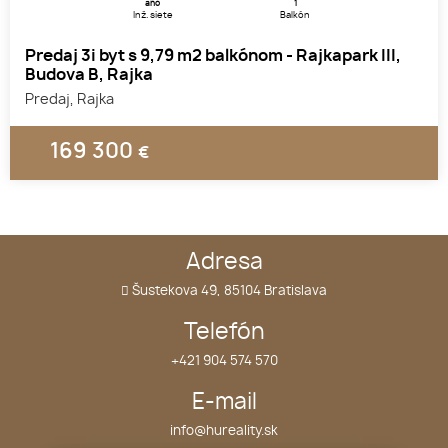
áno
1
Inž. siete
Balkón
Predaj 3i byt s 9,79 m2 balkónom - Rajkapark III,
Budova B, Rajka
Predaj, Rajka
169 300
€
Adresa
Šustekova 49, 85104 Bratislava
Telefón
+421 904 574 570
E-mail
info@hureality.sk