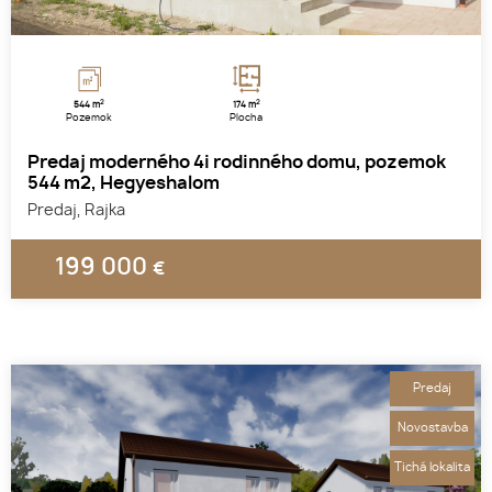
1
2
3
2
2
544 m
174 m
Pozemok
Plocha
Predaj moderného 4i rodinného domu, pozemok
544 m2, Hegyeshalom
Predaj, Rajka
199 000
€
Predaj
Novostavba
Tichá lokalita