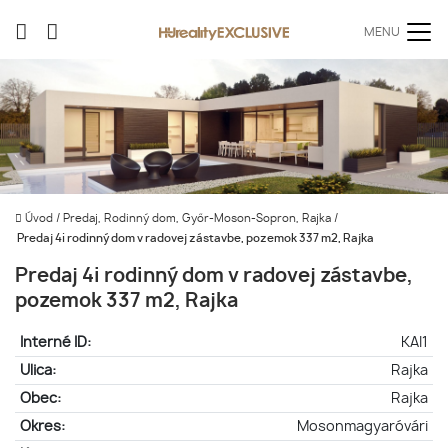
MENU
Úvod
/
Predaj, Rodinný dom, Győr-Moson-Sopron, Rajka
/
Predaj 4i rodinný dom v radovej zástavbe, pozemok 337 m2, Rajka
Predaj 4i rodinný dom v radovej zástavbe,
pozemok 337 m2, Rajka
Interné ID:
KAI1
Ulica:
Rajka
Obec:
Rajka
Okres:
Mosonmagyaróvári