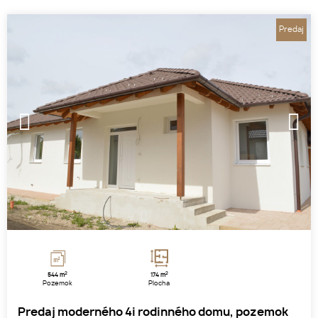
Predaj
1
2
3
2
2
544 m
174 m
Pozemok
Plocha
Predaj moderného 4i rodinného domu, pozemok