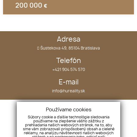
200 000
€
Adresa
Šustekova 49, 85104 Bratislava
Telefón
+421 904 574 570
E-mail
info@hureality.sk
Úvod
Nehnuteľnosti
Používame cookies
O nás
Projekty
Súbory cookie a ďalšie technológie sledovania
používame na zlepšenie vášho zážitku z
Náš tím
Kontakt
prehliadania našich webových stránok, na to, aby
sme vám zobrazovali prispôsobený obsah a cielené
Služby
reklamy, na analýzu návštevnosti našich webových