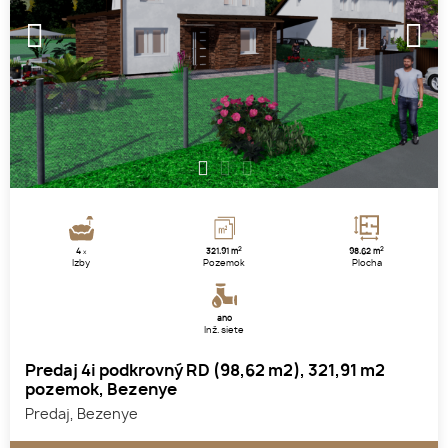
1
2
3
2
2
4
321.91 m
98.62 m
x
Izby
Pozemok
Plocha
áno
Inž. siete
Predaj 4i podkrovný RD (98,62 m2), 321,91 m2
pozemok, Bezenye
Predaj, Bezenye