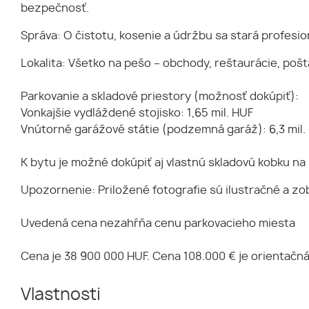
bezpečnosť.
Správa: O čistotu, kosenie a údržbu sa stará profesi
Lokalita: Všetko na pešo – obchody, reštaurácie, pošta
Parkovanie a skladové priestory (možnosť dokúpiť):
Vonkajšie vydláždené stojisko: 1,65 mil. HUF
Vnútorné garážové státie (podzemná garáž): 6,3 mil.
K bytu je možné dokúpiť aj vlastnú skladovú kobku na p
Upozornenie: Priložené fotografie sú ilustračné a z
Uvedená cena nezahŕňa cenu parkovacieho miesta
Cena je 38 900 000 HUF. Cena 108.000 € je orientačn
Vlastnosti