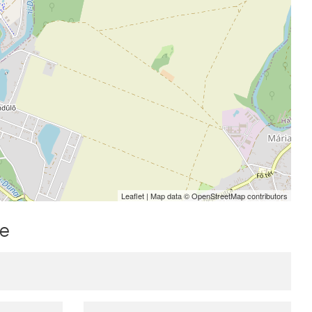
Leaflet
| Map data ©
OpenStreetMap
contributors
me