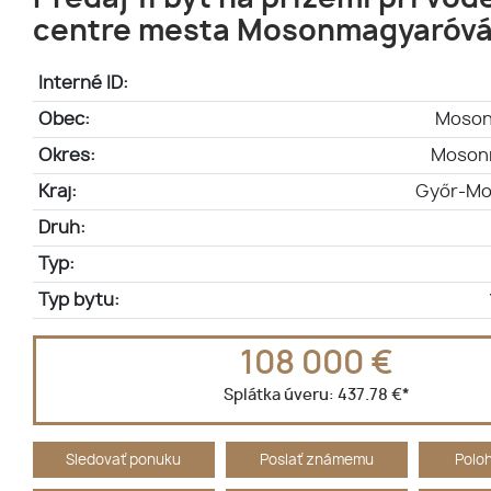
centre mesta Mosonmagyaróvá
Interné ID:
Obec:
Moson
Okres:
Moson
Kraj:
Győr-Mo
Druh:
Typ:
Typ bytu:
108 000 €
Splátka úveru:
437.78 €
*
Sledovať ponuku
Poslať známemu
Polo