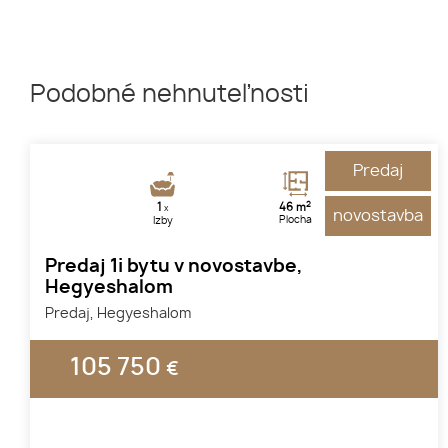
Podobné nehnuteľnosti
Predaj
2
1
46 m
x
novostavba
Plocha
Izby
Predaj 1i bytu v novostavbe,
Hegyeshalom
Predaj, Hegyeshalom
105 750
€
1
2
3