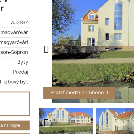
r
LAJ2FSZ
magyaróvár
magyaróvári
son-Sopron
Byty
Predaj
1-izbový byt
Pridať medzi obľúbené
ha na mape