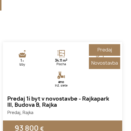
Predaj
2
1
34.11 m
1.
x
Novostavba
Plocha
Poschodie
Izby
áno
Inž. siete
Predaj 1i byt v novostavbe - Rajkapark
III, Budova B, Rajka
Predaj, Rajka
93 800
€