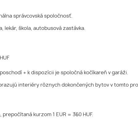
onálna správcovská spoločnosť.
, lekár, škola, autobusová zastávka.
 HUF
oschodí + k dispozícii je spoločná kočíkareň v garáži.
obrazujú interiéry rôznych dokončených bytov v tomto pro
á, prepočítaná kurzom 1 EUR = 360 HUF.