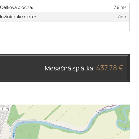
2
Celková plocha:
36 m
Inžinierske siete:
áno
437.78 €
Mesačná splátka: