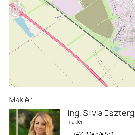
Maklér
Ing. Silvia Eszter
maklér
+421 904 574 570