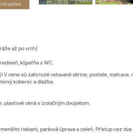
ná splátka
ráže až po vrch)
predsieň, kúpeľňa s WC.
! V cene sú zahrnuté vstavané skrine, postele, matrace, 
miový koberec a dlažba.
, plastové okná s izolačným dvojsklom.
enšími riekami, parková úprava a zeleň. Prístup cez dv