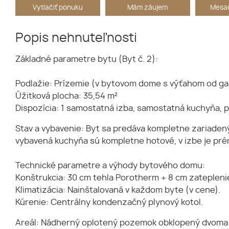
Vytlačiť ponuku
Mám záujem
Mesač
Popis nehnuteľnosti
Základné parametre bytu (Byt č. 2):
Podlažie: Prízemie (v bytovom dome s výťahom od ga
Úžitková plocha: 35,54 m²
Dispozícia: 1 samostatná izba, samostatná kuchyňa, 
Stav a vybavenie: Byt sa predáva kompletne zariadený
vybavená kuchyňa sú kompletne hotové, v izbe je pré
Technické parametre a výhody bytového domu:
Konštrukcia: 30 cm tehla Porotherm + 8 cm zateplenie
Klimatizácia: Nainštalovaná v každom byte (v cene).
Kúrenie: Centrálny kondenzačný plynový kotol.
Areál: Nádherný oplotený pozemok obklopený dvoma m