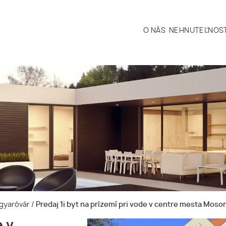
O NÁS
NEHNUTEĽNOST
agyaróvár
/
Predaj 1i byt na prízemí pri vode v centre mesta Mos
e v