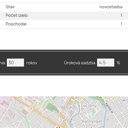
e
Stav:
novostavba
é
Počet izieb:
1
2
Poschodie:
1
ia:
rokov
Úroková sadzba:
%