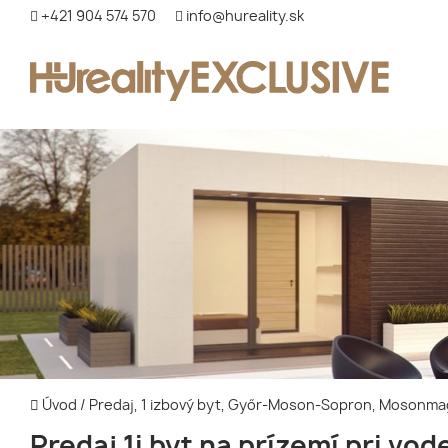
+421 904 574 570
info@hureality.sk
Úvod
/
Predaj, 1 izbový byt, Győr-Moson-Sopron, Mosonm
Predaj 1i byt na prízemí pri vod