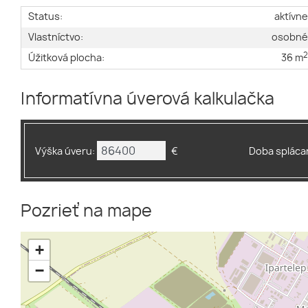
Status:
aktívn
Vlastníctvo:
osobn
Úžitková plocha:
36 m
Informatívna úverová kalkulačka
Výška úveru:
€
Doba splácan
Pozrieť na mape
+
−