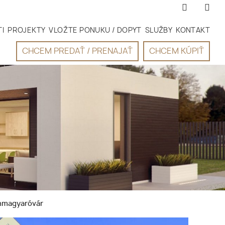
I
PROJEKTY
VLOŽTE PONUKU / DOPYT
SLUŽBY
KONTAKT
CHCEM PREDAŤ / PRENAJAŤ
CHCEM KÚPIŤ
onmagyaróvár