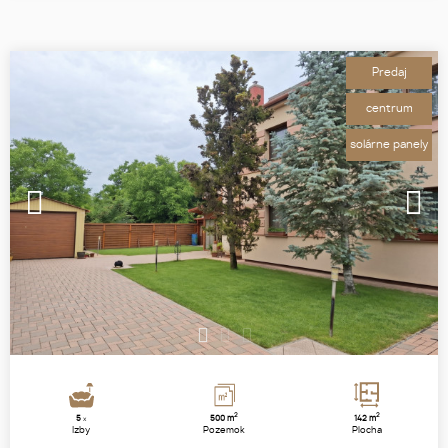
Predaj
centrum
solárne panely
1
2
3
2
2
5
500 m
142 m
x
Izby
Pozemok
Plocha