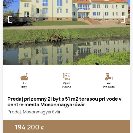
1
2
3
2
2
106 m
áno
x
Izby
Plocha
Inž. siete
Predaj prízemný 2i byt s 51 m2 terasou pri vode v
centre mesta Mosonmagyaróvár
Predaj, Mosonmagyaróvár
194 200
€