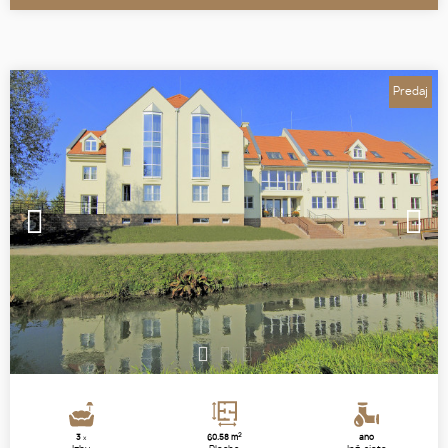
Predaj
1
2
3
2
3
60.58 m
áno
x