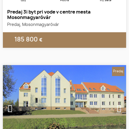
Izby
Plocha
Inž. siete
Predaj 3i byt pri vode v centre mesta
Mosonmagyaróvár
Predaj, Mosonmagyaróvár
185 800
€
Predaj