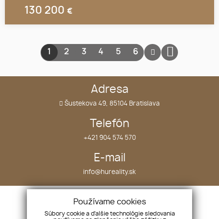
130 200
€
1
2
3
4
5
6
Adresa
Šustekova 49, 85104 Bratislava
Telefón
+421 904 574 570
E-mail
info@hureality.sk
Úvod
Nehnuteľnosti
Používame cookies
O nás
Projekty
Súbory cookie a ďalšie technológie sledovania