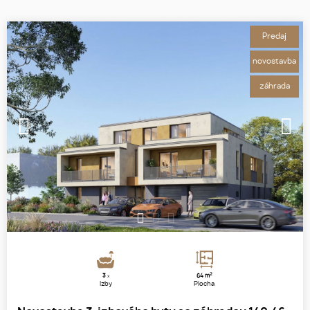
Predaj
novostavba
záhrada
1
2
3
2
3
64 m
x
Izby
Plocha