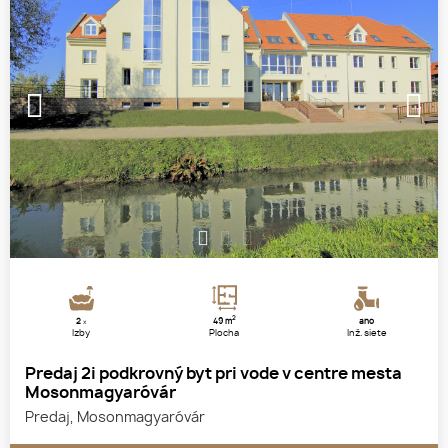
1
2
3
2
2
49 m
áno
x
Izby
Plocha
Inž. siete
Predaj 2i podkrovný byt pri vode v centre mesta
Mosonmagyaróvár
Predaj, Mosonmagyaróvár