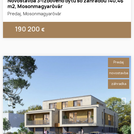
Novostavba 3-izbového bytu so záhradou 140,46
m2, Mosonmagyaróvár
Predaj, Mosonmagyaróvár
190 200
€
Predaj
novostavba
záhradka