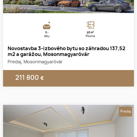
1
2
3
2
3
63 m
x
Izby
Plocha
Novostavba 3-izbového bytu so záhradou 137,52
m2 a garážou, Mosonmagyaróvár
Predaj, Mosonmagyaróvár
211 800
€
Predaj