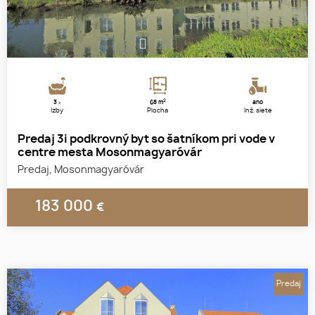
1
2
3
2
3
68 m
áno
x
Izby
Plocha
Inž. siete
Predaj 3i podkrovný byt so šatníkom pri vode v
centre mesta Mosonmagyaróvár
Predaj, Mosonmagyaróvár
183 000
€
Predaj