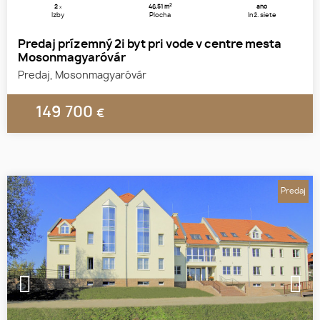
2
2
46.51 m
áno
x
Izby
Plocha
Inž. siete
Predaj prízemný 2i byt pri vode v centre mesta
Mosonmagyaróvár
Predaj, Mosonmagyaróvár
149 700
€
Predaj