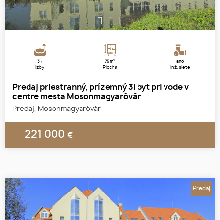
1
2
3
2
3
75 m
áno
x
Izby
Plocha
Inž. siete
Predaj priestranný, prízemný 3i byt pri vode v
centre mesta Mosonmagyaróvár
Predaj, Mosonmagyaróvár
221 000
€
Predaj