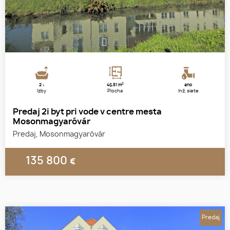
1
2
3
2
2
46.51 m
áno
x
Izby
Plocha
Inž. siete
Predaj 2i byt pri vode v centre mesta
Mosonmagyaróvár
Predaj, Mosonmagyaróvár
135 800
€
Predaj