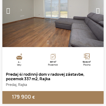
1
2
3
2
2
4
337 m
90.32 m
x
Izby
Pozemok
Plocha
Predaj 4i rodinný dom v radovej zástavbe,
pozemok 337 m2, Rajka
Predaj, Rajka
179 900
€