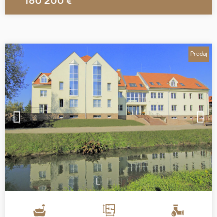
180 200
€
Predaj
1
2
3