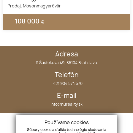
Predaj, Mosonmagyaróvár
108 000
€
1
2
3
Adresa
Šustekova 49, 85104 Bratislava
Telefón
+421 904 574 570
E-mail
info@hureality.sk
Úvod
Nehnuteľnosti
Používame cookies
O nás
Projekty
Súbory cookie a ďalšie technológie sledovania