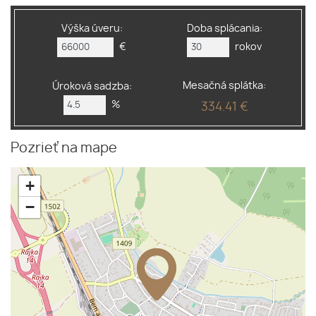
Výška úveru:
Doba splácania:
€
rokov
Mesačná splátka:
Úroková sadzba:
%
334.41 €
Pozrieť na mape
+
−