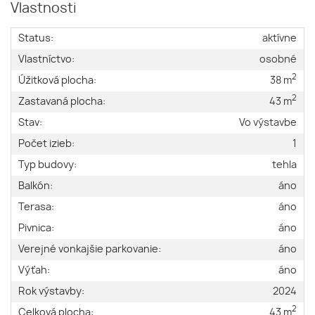
Vlastnosti
Status:
aktívne
Vlastníctvo:
osobné
2
Úžitková plocha:
38 m
2
Zastavaná plocha:
43 m
Stav:
Vo výstavbe
Počet izieb:
1
Typ budovy:
tehla
Balkón:
áno
Terasa:
áno
Pivnica:
áno
Verejné vonkajšie parkovanie:
áno
Výťah:
áno
Rok výstavby:
2024
2
Celková plocha:
43 m