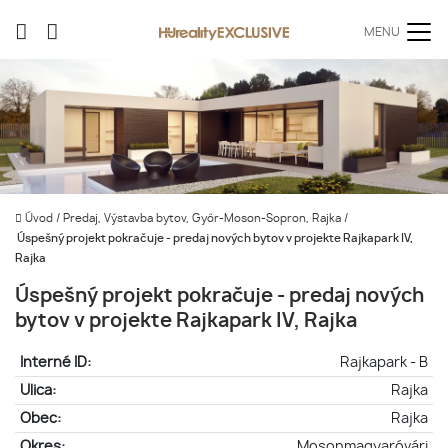
MENU
Úvod
/
Predaj, Výstavba bytov, Győr-Moson-Sopron, Rajka
/
Úspešný projekt pokračuje - predaj nových bytov v projekte Rajkapark IV,
Rajka
Úspešný projekt pokračuje - predaj nových
bytov v projekte Rajkapark IV, Rajka
Interné ID:
Rajkapark - B
Ulica:
Rajka
Obec:
Rajka
Okres:
Mosonmagyaróvári