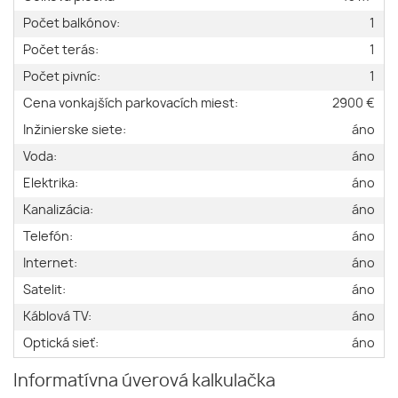
Počet balkónov:
1
Počet terás:
1
Počet pivníc:
1
Cena vonkajších parkovacích miest:
2900 €
Inžinierske siete:
áno
Voda:
áno
Elektrika:
áno
Kanalizácia:
áno
Telefón:
áno
Internet:
áno
Satelit:
áno
Káblová TV:
áno
Optická sieť:
áno
Informatívna úverová kalkulačka