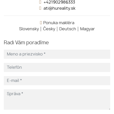
+421902986333
ati@hureality.sk
Ponuka makléra
Slovensky
Česky
Deutsch
Magyar
Radi Vám poradíme