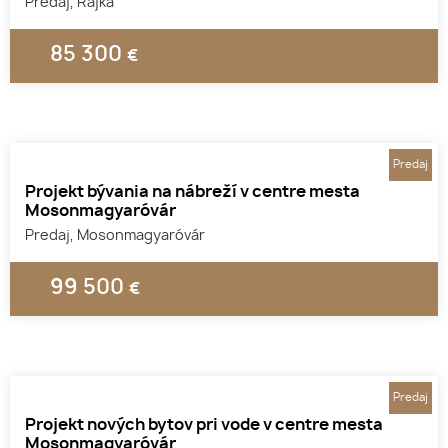
Predaj, Rajka
85 300
€
1
2
3
Predaj
Projekt bývania na nábreží v centre mesta
Mosonmagyaróvár
Predaj, Mosonmagyaróvár
99 500
€
1
2
3
Predaj
Projekt nových bytov pri vode v centre mesta
Mosonmagyaróvár