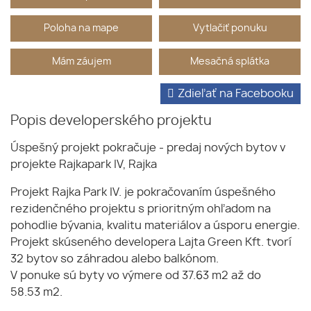
Poloha na mape
Vytlačiť ponuku
Mám záujem
Mesačná splátka
Zdieľať na Facebooku
Popis developerského projektu
Úspešný projekt pokračuje - predaj nových bytov v
projekte Rajkapark IV, Rajka
Projekt Rajka Park IV. je pokračovaním úspešného
rezidenčného projektu s prioritným ohľadom na
pohodlie bývania, kvalitu materiálov a úsporu energie.
Projekt skúseného developera Lajta Green Kft. tvorí
32 bytov so záhradou alebo balkónom.
V ponuke sú byty vo výmere od 37.63 m2 až do
58.53 m2.