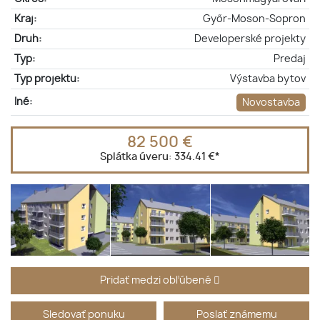
Kraj:
Győr-Moson-Sopron
Druh:
Developerské projekty
Typ:
Predaj
Typ projektu:
Výstavba bytov
Iné:
Novostavba
82 500 €
Splátka úveru:
334.41 €
*
Pridať medzi obľúbené
Sledovať ponuku
Poslať známemu