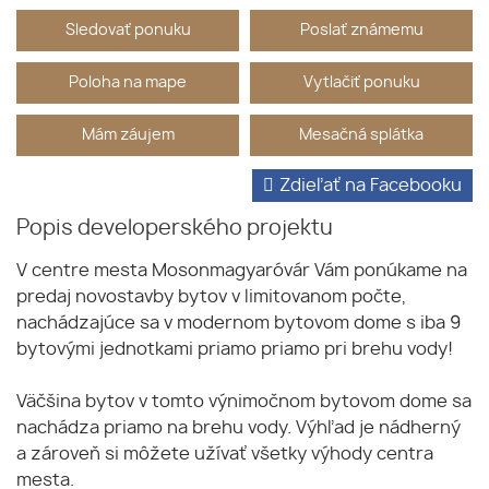
Sledovať ponuku
Poslať známemu
Poloha na mape
Vytlačiť ponuku
Mám záujem
Mesačná splátka
Zdieľať na Facebooku
Popis developerského projektu
V centre mesta Mosonmagyaróvár Vám ponúkame na
predaj novostavby bytov v limitovanom počte,
nachádzajúce sa v modernom bytovom dome s iba 9
bytovými jednotkami priamo priamo pri brehu vody!
Väčšina bytov v tomto výnimočnom bytovom dome sa
nachádza priamo na brehu vody. Výhľad je nádherný
a zároveň si môžete užívať všetky výhody centra
mesta.