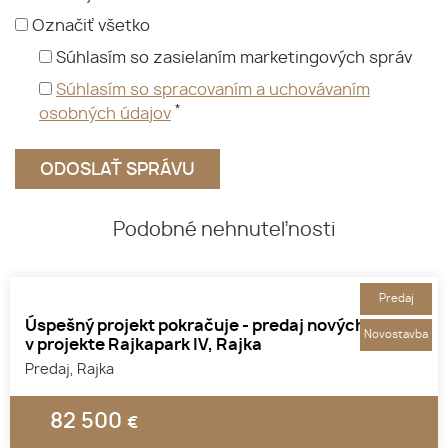
Označiť všetko
Súhlasím so zasielaním marketingových správ
Súhlasím so spracovaním a uchovávaním
*
osobných údajov
Podobné nehnuteľnosti
Predaj
Úspešný projekt pokračuje - predaj nových bytov
Novostavba
v projekte Rajkapark IV, Rajka
Predaj, Rajka
82 500
€
1
2
3