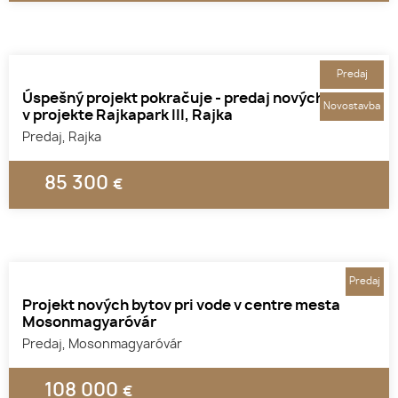
Predaj
Úspešný projekt pokračuje - predaj nových bytov
Novostavba
v projekte Rajkapark III, Rajka
Predaj, Rajka
85 300
€
1
2
3
Predaj
Projekt nových bytov pri vode v centre mesta
Mosonmagyaróvár
Predaj, Mosonmagyaróvár
108 000
€