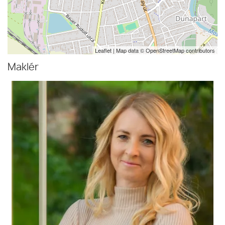
Leaflet
| Map data ©
OpenStreetMap
contributors
Maklér