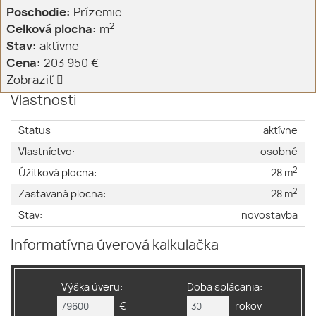
Poschodie:
Prízemie
2
Celková plocha:
m
Stav:
aktívne
Cena:
203 950 €
Zobraziť
Vlastnosti
Status:
aktívne
Vlastníctvo:
osobné
2
Úžitková plocha:
28 m
2
Zastavaná plocha:
28 m
Stav:
novostavba
Informatívna úverová kalkulačka
Výška úveru:
Doba splácania:
€
rokov