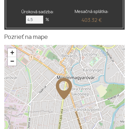
Mesačná splátka:
Úroková sadzba:
%
403.32 €
Pozrieť na mape
+
−