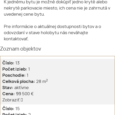
K jednému bytu je možné dokúpiť jedno kryté alebo
nekryté parkovacie miesto, ich cena nie je zahrnutá v
uvedenej cene bytu.
Pre informácie o aktuálnej dostupnosti bytov a o
odovzdaní v stave holobytu nás neváhajte
kontaktovať.
Zoznam objektov
Číslo:
13
Počet izieb:
1
Poschodie:
1
2
Celková plocha:
28 m
Stav:
aktívne
Cena:
99 500 €
Zobraziť
Číslo:
15