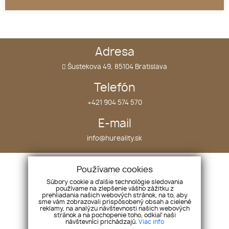
1
2
3
Adresa
Šustekova 49, 85104 Bratislava
Telefón
+421 904 574 570
E-mail
info@hureality.sk
Úvod
Nehnuteľnosti
Používame cookies
O nás
Projekty
Súbory cookie a ďalšie technológie sledovania
používame na zlepšenie vášho zážitku z
Náš tím
Kontakt
prehliadania našich webových stránok, na to, aby
sme vám zobrazovali prispôsobený obsah a cielené
Služby
reklamy, na analýzu návštevnosti našich webových
Vložte ponuku
stránok a na pochopenie toho, odkiaľ naši
návštevníci prichádzajú.
Viac info
Vložte dopyt