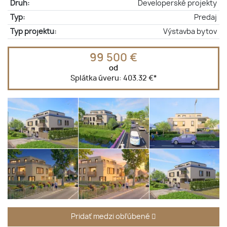
Druh:
Developerské projekty
Typ:
Predaj
Typ projektu:
Výstavba bytov
99 500 €
od
Splátka úveru:
403.32 €
*
Pridať medzi obľúbené