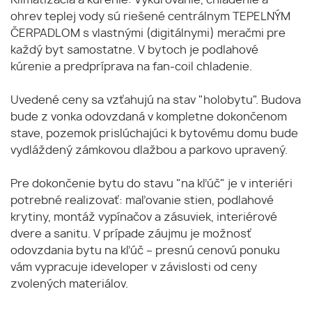
Klimatizácia a kúrenie: Vykurovanie, chladenie a
ohrev teplej vody sú riešené centrálnym TEPELNÝM
ČERPADLOM s vlastnými (digitálnymi) meračmi pre
každý byt samostatne. V bytoch je podlahové
kúrenie a predpríprava na fan-coil chladenie.
Uvedené ceny sa vzťahujú na stav "holobytu". Budova
bude z vonka odovzdaná v kompletne dokončenom
stave, pozemok prislúchajúci k bytovému domu bude
vydláždený zámkovou dlažbou a parkovo upravený.
Pre dokončenie bytu do stavu "na kľúč" je v interiéri
potrebné realizovať: maľovanie stien, podlahové
krytiny, montáž vypínačov a zásuviek, interiérové
dvere a sanitu. V prípade záujmu je možnosť
odovzdania bytu na kľúč – presnú cenovú ponuku
vám vypracuje ideveloper v závislosti od ceny
zvolených materiálov.