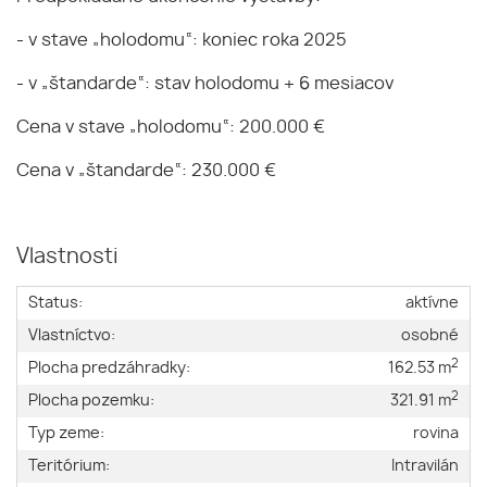
- v stave „holodomu“: koniec roka 2025
- v „štandarde“: stav holodomu + 6 mesiacov
Cena v stave „holodomu“: 200.000 €
Cena v „štandarde“: 230.000 €
Vlastnosti
Status:
aktívne
Vlastníctvo:
osobné
2
Plocha predzáhradky:
162.53 m
2
Plocha pozemku:
321.91 m
Typ zeme:
rovina
Teritórium:
Intravilán