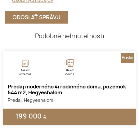
osobných údajov
Podobné nehnuteľnosti
Predaj
2
2
544 m
174 m
Pozemok
Plocha
Predaj moderného 4i rodinného domu, pozemok
544 m2, Hegyeshalom
Predaj, Hegyeshalom
199 000
€
1
2
3