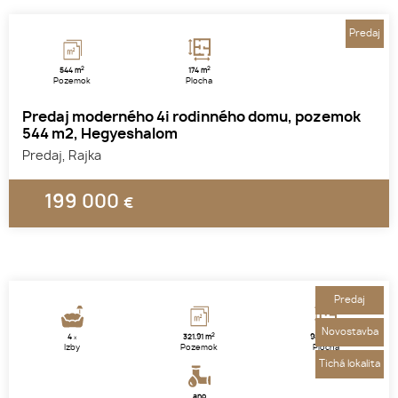
Predaj
2
2
544 m
174 m
Pozemok
Plocha
Predaj moderného 4i rodinného domu, pozemok
544 m2, Hegyeshalom
Predaj, Rajka
199 000
€
1
2
3
Predaj
Novostavba
2
2
4
321.91 m
98.62 m
x
Izby
Pozemok
Plocha
Tichá lokalita
áno