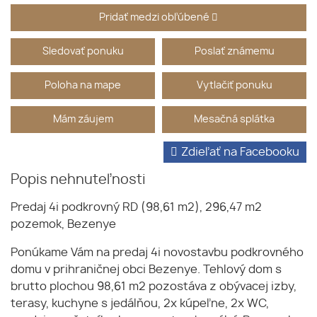
Pridať medzi obľúbené
Sledovať ponuku
Poslať známemu
Poloha na mape
Vytlačiť ponuku
Mám záujem
Mesačná splátka
Zdieľať na Facebooku
Popis nehnuteľnosti
Predaj 4i podkrovný RD (98,61 m2), 296,47 m2
pozemok, Bezenye
Ponúkame Vám na predaj 4i novostavbu podkrovného
domu v prihraničnej obci Bezenye. Tehlový dom s
brutto plochou 98,61 m2 pozostáva z obývacej izby,
terasy, kuchyne s jedálňou, 2x kúpeľne, 2x WC,