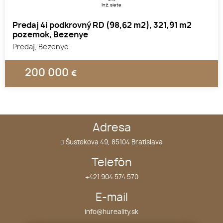
Inž. siete
Predaj 4i podkrovný RD (98,62 m2), 321,91 m2
pozemok, Bezenye
Predaj, Bezenye
200 000
€
1
2
3
Adresa
Šustekova 49, 85104 Bratislava
Telefón
+421 904 574 570
E-mail
info@hureality.sk