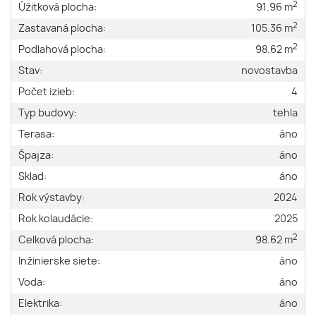
2
Úžitková plocha:
91.96 m
2
Zastavaná plocha:
105.36 m
2
Podlahová plocha:
98.62 m
Stav:
novostavba
Počet izieb:
4
Typ budovy:
tehla
Terasa:
áno
Špajza:
áno
Sklad:
áno
Rok výstavby:
2024
Rok kolaudácie:
2025
2
Celková plocha:
98.62 m
Inžinierske siete:
áno
Voda:
áno
Elektrika:
áno