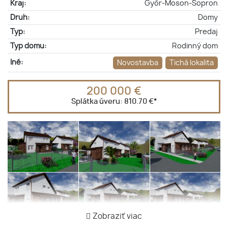
Kraj:
Győr-Moson-Sopron
Druh:
Domy
Typ:
Predaj
Typ domu:
Rodinný dom
Iné:
Novostavba
Tichá lokalita
200 000 €
Splátka úveru:
810.70 €
*
Zobraziť viac