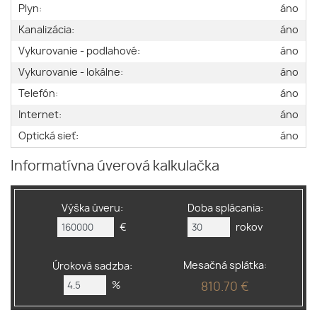
Plyn:
áno
Kanalizácia:
áno
Vykurovanie - podlahové:
áno
Vykurovanie - lokálne:
áno
Telefón:
áno
Internet:
áno
Optická sieť:
áno
Informatívna úverová kalkulačka
Výška úveru:
Doba splácania:
€
rokov
Mesačná splátka:
Úroková sadzba:
%
810.70 €