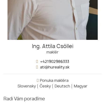
Ing. Attila Csöllei
maklér
+421902986333
ati@hureality.sk
Ponuka makléra
Slovensky
Česky
Deutsch
Magyar
Radi Vám poradíme