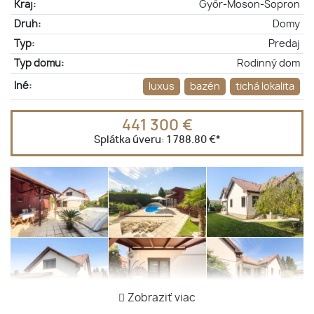
Kraj:
Győr-Moson-Sopron
Druh:
Domy
Typ:
Predaj
Typ domu:
Rodinný dom
Iné:
luxus
bazén
tichá lokalita
441 300 €
Splátka úveru:
1 788.80 €
*
Zobraziť viac