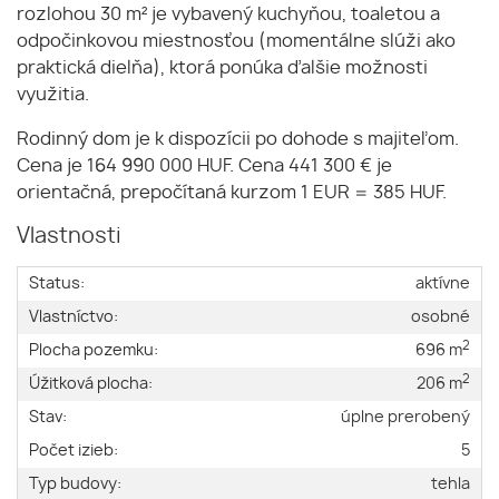
rozlohou 30 m² je vybavený kuchyňou, toaletou a
odpočinkovou miestnosťou (momentálne slúži ako
praktická dielňa), ktorá ponúka ďalšie možnosti
využitia.
Rodinný dom je k dispozícii po dohode s majiteľom.
Cena je 164 990 000 HUF. Cena 441 300 € je
orientačná, prepočítaná kurzom 1 EUR = 385 HUF.
Vlastnosti
Status:
aktívne
Vlastníctvo:
osobné
2
Plocha pozemku:
696 m
2
Úžitková plocha:
206 m
Stav:
úplne prerobený
Počet izieb:
5
Typ budovy:
tehla