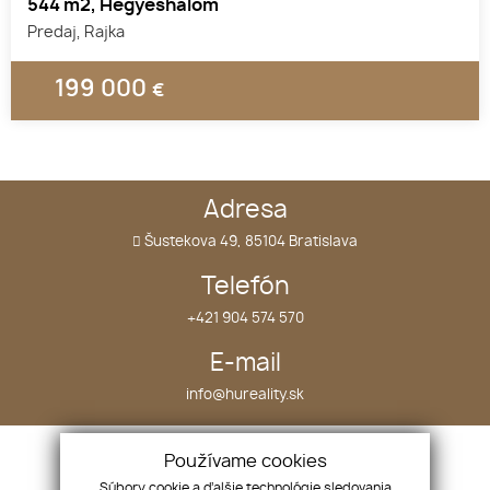
544 m2, Hegyeshalom
Predaj, Rajka
199 000
€
1
2
3
Adresa
Šustekova 49, 85104 Bratislava
Telefón
+421 904 574 570
E-mail
info@hureality.sk
Úvod
Nehnuteľnosti
Používame cookies
O nás
Projekty
Súbory cookie a ďalšie technológie sledovania