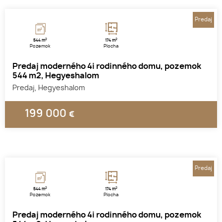
Predaj
2
2
544 m
174 m
Pozemok
Plocha
Predaj moderného 4i rodinného domu, pozemok
544 m2, Hegyeshalom
Predaj, Hegyeshalom
199 000
€
1
2
3
Predaj
2
2
544 m
174 m
Pozemok
Plocha
Predaj moderného 4i rodinného domu, pozemok