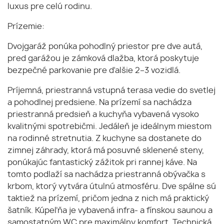
luxus pre celú rodinu.
Prízemie:
Dvojgaráž ponúka pohodlný priestor pre dve autá,
pred garážou je zámková dlažba, ktorá poskytuje
bezpečné parkovanie pre ďalšie 2–3 vozidlá.
Príjemná, priestranná vstupná terasa vedie do svetlej
a pohodlnej predsiene. Na prízemí sa nachádza
priestranná predsieň a kuchyňa vybavená vysoko
kvalitnými spotrebičmi. Jedáleň je ideálnym miestom
na rodinné stretnutia. Z kuchyne sa dostanete do
zimnej záhrady, ktorá má posuvné sklenené steny,
ponúkajúc fantastický zážitok pri rannej káve. Na
tomto podlaží sa nachádza priestranná obývačka s
krbom, ktorý vytvára útulnú atmosféru. Dve spálne sú
taktiež na prízemí, pričom jedna z nich má praktický
šatník. Kúpeľňa je vybavená infra- a fínskou saunou a
samostatným WC pre maximálny komfort. Technická