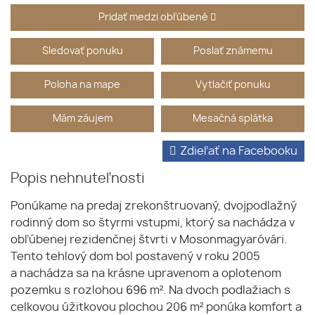
Pridať medzi obľúbené
Sledovať ponuku
Poslať známemu
Poloha na mape
Vytlačiť ponuku
Mám záujem
Mesačná splátka
Zdieľať na Facebooku
Popis nehnuteľnosti
Ponúkame na predaj zrekonštruovaný, dvojpodlažný
rodinný dom so štyrmi vstupmi, ktorý sa nachádza v
obľúbenej rezidenčnej štvrti v Mosonmagyaróvári.
Tento tehlový dom bol postavený v roku 2005
a nachádza sa na krásne upravenom a oplotenom
pozemku s rozlohou 696 m². Na dvoch podlažiach s
celkovou úžitkovou plochou 206 m² ponúka komfort a