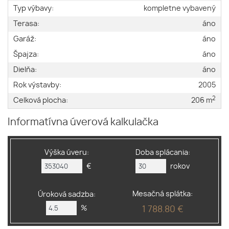
Typ výbavy:
kompletne vybavený
Terasa:
áno
Garáž:
áno
Špajza:
áno
Dielňa:
áno
Rok výstavby:
2005
2
Celková plocha:
206 m
Informatívna úverová kalkulačka
Výška úveru:
Doba splácania:
€
rokov
Mesačná splátka:
Úroková sadzba:
%
1 788.80 €