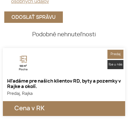
*
osobných údajov
Podobné nehnuteľnosti
Predaj
Iba u nás
2
100 m
Plocha
Hľadáme pre našich klientov RD, byty a pozemky v
Rajke a okolí.
Predaj, Rajka
Cena v RK
1