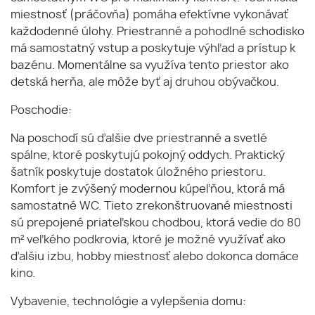
miestnosť (práčovňa) pomáha efektívne vykonávať
každodenné úlohy. Priestranné a pohodlné schodisko
má samostatný vstup a poskytuje výhľad a prístup k
bazénu. Momentálne sa využíva tento priestor ako
detská herňa, ale môže byť aj druhou obývačkou.
Poschodie:
Na poschodí sú ďalšie dve priestranné a svetlé
spálne, ktoré poskytujú pokojný oddych. Praktický
šatník poskytuje dostatok úložného priestoru.
Komfort je zvýšený modernou kúpeľňou, ktorá má
samostatné WC. Tieto zrekonštruované miestnosti
sú prepojené priateľskou chodbou, ktorá vedie do 80
m² veľkého podkrovia, ktoré je možné využívať ako
ďalšiu izbu, hobby miestnosť alebo dokonca domáce
kino.
Vybavenie, technológie a vylepšenia domu: