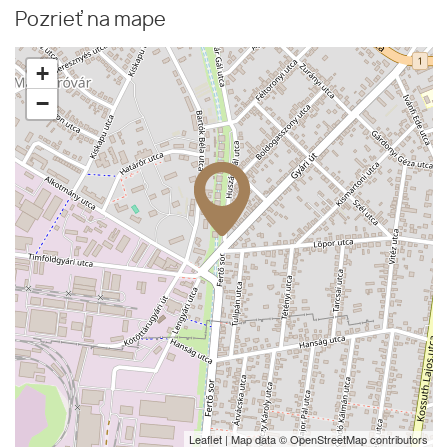
Pozrieť na mape
+
−
Leaflet
| Map data ©
OpenStreetMap
contributors