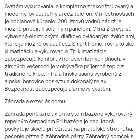
Systém vykurovania je kompletne zrekonštruovaný a
moderný, ovládateľný aj cez telefón. V miestnostiach
je podlahové kúrenie. 200 litrovú vodnú nádrž je
možné pripojiť k solárnym panelom. Okná z dreva sú
vybavené elektrickými, diaľkovo ovládanými žalúziami,
ktoré je možné ovládať cez Smart Home, rovnako ako
klimatizáciu a vykurovanie. Tri klimatizácie
zabezpečujú komfort v horúcich letných dňoch. V
zimných večeroch je v obývačke príjemné teplo z
tradičného krbu. Infra a fínska sauna vyrobená z
alpskej borovice poskytuje dokonalý relax.
Bezpečnosť zabezpečuje alarmový systém.
Záhrada a exteriér domu:
Záhrada ponúka relax pri krytom bazéne vykurovaný
tepelným čerpadlom Pri bazéne je pec, ktorá
poskytuje skvelú príležitosť na priateľské stretnutia,
pečenie pizze či záhradné párty. Záhradný domček s