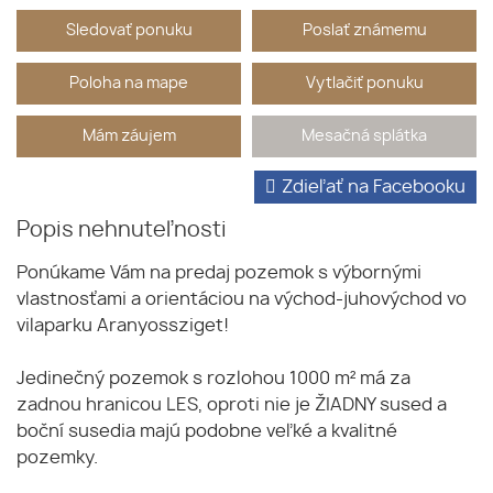
Sledovať ponuku
Poslať známemu
Poloha na mape
Vytlačiť ponuku
Mám záujem
Mesačná splátka
Zdieľať na Facebooku
Popis nehnuteľnosti
Ponúkame Vám na predaj pozemok s výbornými
vlastnosťami a orientáciou na východ-juhovýchod vo
vilaparku Aranyossziget!
Jedinečný pozemok s rozlohou 1000 m² má za
zadnou hranicou LES, oproti nie je ŽIADNY sused a
boční susedia majú podobne veľké a kvalitné
pozemky.