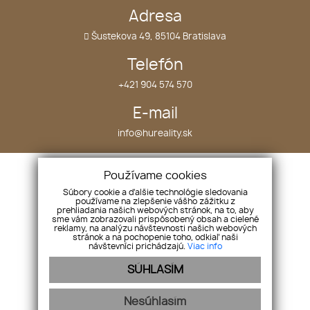
Adresa
Šustekova 49, 85104 Bratislava
Telefón
+421 904 574 570
E-mail
info@hureality.sk
Úvod
Nehnuteľnosti
Používame cookies
O nás
Projekty
Súbory cookie a ďalšie technológie sledovania
používame na zlepšenie vášho zážitku z
Náš tím
Kontakt
prehliadania našich webových stránok, na to, aby
sme vám zobrazovali prispôsobený obsah a cielené
Služby
reklamy, na analýzu návštevnosti našich webových
Vložte ponuku
stránok a na pochopenie toho, odkiaľ naši
návštevníci prichádzajú.
Viac info
Vložte dopyt
SÚHLASÍM
Nesúhlasím
webex.digital
-
REALVIA.sk